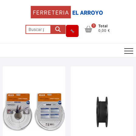
0
Total
0,00 €
Asesor El Arroyo
En línea · responde en segundos
Llamar (cerrado)
WhatsApp
Cómo llegar