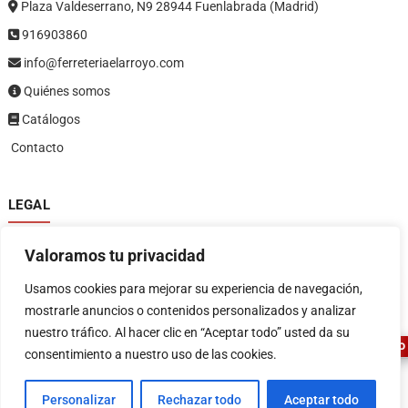
Plaza Valdeserrano, N9 28944 Fuenlabrada (Madrid)
916903860
info@ferreteriaelarroyo.com
Quiénes somos
Catálogos
Contacto
LEGAL
Política de privacidad
Valoramos tu privacidad
Política de devoluciones y reembolsos
1
Términos y condiciones
Usamos cookies para mejorar su experiencia de navegación,
Aviso legal
mostrarle anuncios o contenidos personalizados y analizar
nuestro tráfico. Al hacer clic en “Aceptar todo” usted da su
ASESOR FERRETERO
consentimiento a nuestro uso de las cookies.
Personalizar
Rechazar todo
Aceptar todo
FERRETERIA EL ARROYO
| Diseñado por:
Tema Freesia
| © 2026
WordPress