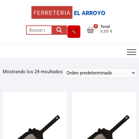
0
Total
0,00 €
Mostrando los 24 resultados
Asesor El Arroyo
En línea · responde en segundos
Llamar (cerrado)
WhatsApp
Cómo llegar