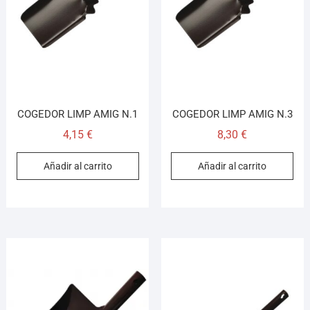
¡Hola! Soy el asesor virtual de Ferretería El Arroyo.
Cuéntame qué necesitas y te ayudo a encontrarlo,
COGEDOR LIMP AMIG N.1
COGEDOR LIMP AMIG N.3
aunque no sepas el nombre exacto
4,15
€
8,30
€
Añadir al carrito
Añadir al carrito