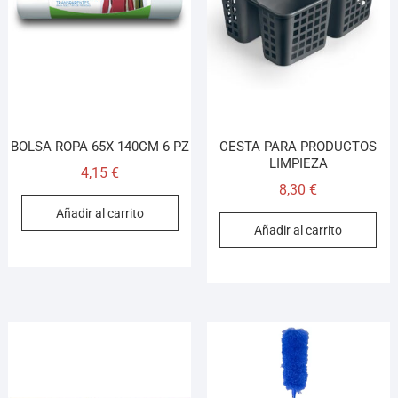
¡Hola! Soy el asesor virtual de Ferretería El Arroyo.
Cuéntame qué necesitas y te ayudo a encontrarlo,
aunque no sepas el nombre exacto
BOLSA ROPA 65X 140CM 6 PZ
CESTA PARA PRODUCTOS
LIMPIEZA
4,15
€
8,30
€
Añadir al carrito
Añadir al carrito