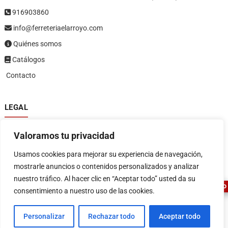
916903860
info@ferreteriaelarroyo.com
Quiénes somos
Catálogos
Contacto
LEGAL
Política de privacidad
Valoramos tu privacidad
Política de devoluciones y reembolsos
1
Términos y condiciones
Usamos cookies para mejorar su experiencia de navegación,
Aviso legal
mostrarle anuncios o contenidos personalizados y analizar
nuestro tráfico. Al hacer clic en “Aceptar todo” usted da su
ASESOR FERRETERO
consentimiento a nuestro uso de las cookies.
Personalizar
Rechazar todo
Aceptar todo
FERRETERIA EL ARROYO
| Diseñado por:
Tema Freesia
| © 2026
WordPress