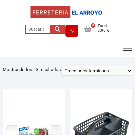
0
Total
0,00 €
Mostrando los 13 resultados
Asesor El Arroyo
En línea · responde en segundos
Llamar
WhatsApp
Cómo llegar