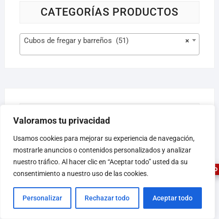
CATEGORÍAS PRODUCTOS
Cubos de fregar y barreños (51)
×
FILTER BY PRICE
Valoramos tu privacidad
1
Usamos cookies para mejorar su experiencia de navegación,
mostrarle anuncios o contenidos personalizados y analizar
nuestro tráfico. Al hacer clic en “Aceptar todo” usted da su
Filtrar
Precio:
0 €
—
50 €
ASESOR FERRETERO
consentimiento a nuestro uso de las cookies.
Personalizar
Rechazar todo
Aceptar todo