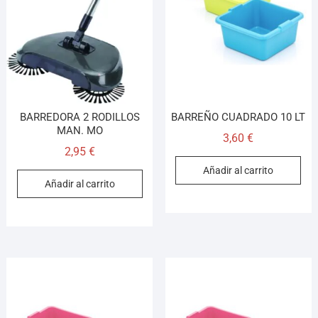
Asesor El Arroyo
En línea · responde en segundos
Llamar (cerrado)
WhatsApp
Cómo llegar
BARREDORA 2 RODILLOS
BARREÑO CUADRADO 10 LT
MAN. MO
3,60
€
2,95
€
¡Hola! Soy el asesor virtual de Ferretería El Arroyo.
Añadir al carrito
Cuéntame qué necesitas y te ayudo a encontrarlo,
Añadir al carrito
aunque no sepas el nombre exacto