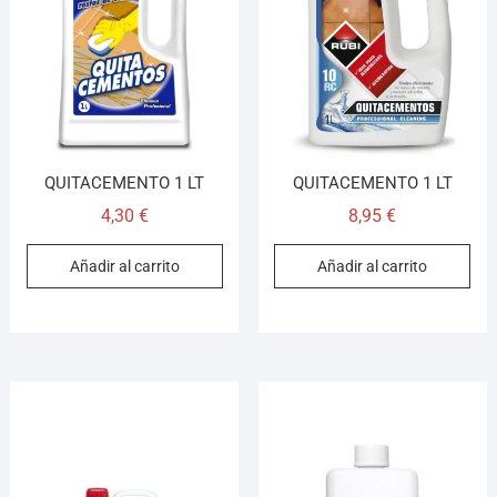
¡Hola! Soy el asesor virtual de Ferretería El Arroyo.
Cuéntame qué necesitas y te ayudo a encontrarlo,
aunque no sepas el nombre exacto
QUITACEMENTO 1 LT
QUITACEMENTO 1 LT
4,30
€
8,95
€
Añadir al carrito
Añadir al carrito