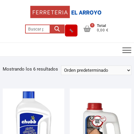
0
Total
0,00 €
Mostrando los 6 resultados
Asesor El Arroyo
En línea · responde en segundos
Llamar (cerrado)
WhatsApp
Cómo llegar