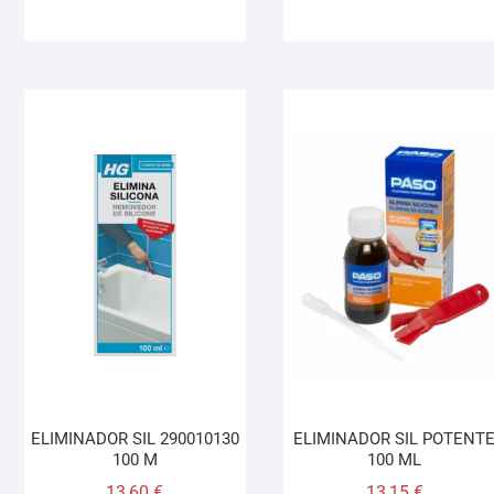
ELIMINADOR SIL 290010130
ELIMINADOR SIL POTENT
100 M
100 ML
13,60
€
13,15
€