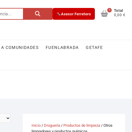
0
Total
Asesor Ferretero
0,00 €
 A COMUNIDADES
FUENLABRADA
GETAFE
Inicio
/
Droguería
/
Productos de limpieza
/ Otros
limpiadores y productos químicos