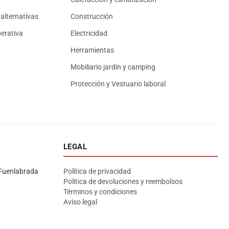
alternativas
Construcción
erativa
Electricidad
Herramientas
Mobiliario jardín y camping
Protección y Vestuario laboral
LEGAL
Asesor El Arroyo
En línea · responde en segundos
Fuenlabrada
Política de privacidad
Política de devoluciones y reembolsos
Términos y condiciones
Llamar (cerrado)
WhatsApp
Cómo llegar
Aviso legal