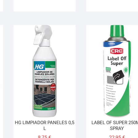
E
HG LIMPIADOR PANELES 0,5
LABEL OF SUPER 250
L
SPRAY
8,75
€
22,95
€