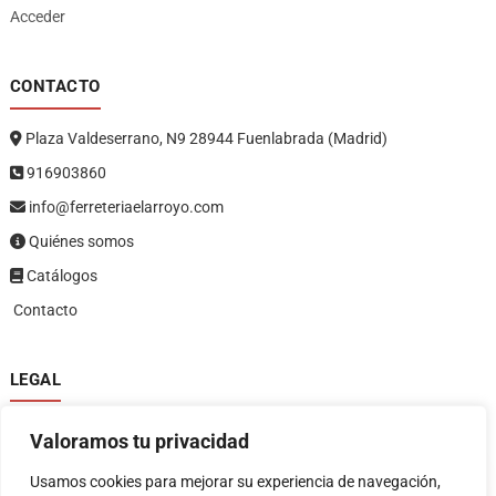
Acceder
CONTACTO
Plaza Valdeserrano, N9 28944 Fuenlabrada (Madrid)
916903860
info@ferreteriaelarroyo.com
Quiénes somos
Catálogos
Contacto
LEGAL
Política de privacidad
Valoramos tu privacidad
Política de devoluciones y reembolsos
1
Términos y condiciones
Usamos cookies para mejorar su experiencia de navegación,