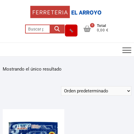
0
Total
0,00 €
Mostrando el único resultado
Asesor El Arroyo
En línea · responde en segundos
Llamar (cerrado)
WhatsApp
Cómo llegar