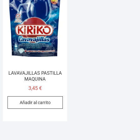
¡Hola! Soy el asesor virtual de Ferretería El Arroyo.
Cuéntame qué necesitas y te ayudo a encontrarlo,
aunque no sepas el nombre exacto
LAVAVAJILLAS PASTILLA
MAQUINA
3,45
€
Añadir al carrito