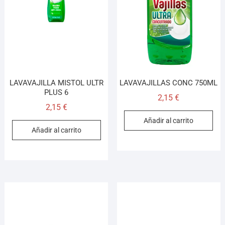
¡Hola! Soy el asesor virtual de Ferretería El Arroyo.
Cuéntame qué necesitas y te ayudo a encontrarlo,
aunque no sepas el nombre exacto
LAVAVAJILLA MISTOL ULTR
LAVAVAJILLAS CONC 750ML
PLUS 6
2,15
€
2,15
€
Añadir al carrito
Añadir al carrito