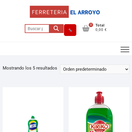
0
Total
0,00 €
Mostrando los 5 resultados
Asesor El Arroyo
En línea · responde en segundos
Llamar
WhatsApp
Cómo llegar