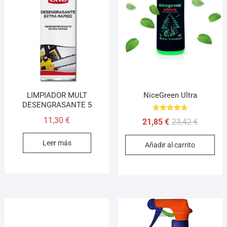
LIMPIADOR MULT
NiceGreen Ultra
DESENGRASANTE 5
Valorado
11,30
€
21,85
€
23,42
€
con
4.80
de 5
Leer más
Añadir al carrito