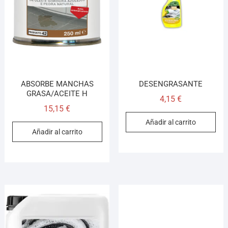
¡Hola! Soy el asesor virtual de Ferretería El Arroyo.
Cuéntame qué necesitas y te ayudo a encontrarlo,
ABSORBE MANCHAS
DESENGRASANTE
aunque no sepas el nombre exacto
GRASA/ACEITE H
4,15
€
15,15
€
Añadir al carrito
Añadir al carrito