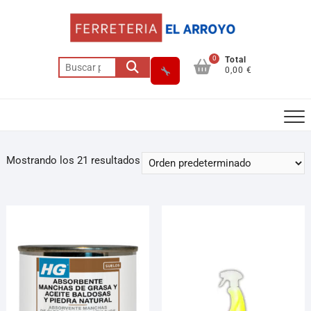
0
Total
0,00 €
Mostrando los 21 resultados
Asesor El Arroyo
En línea · responde en segundos
Llamar (cerrado)
WhatsApp
Cómo llegar