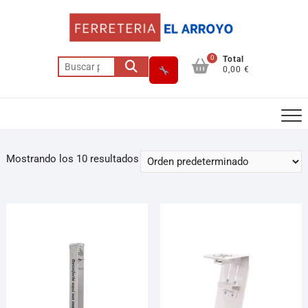
0
Total
0,00 €
Mostrando los 10 resultados
Asesor El Arroyo
En línea · responde en segundos
Llamar (cerrado)
WhatsApp
Cómo llegar