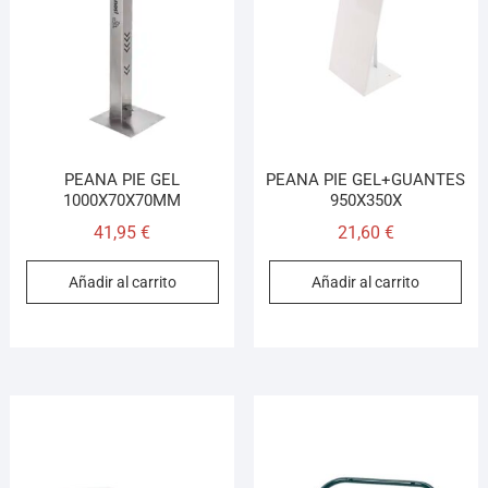
¡Hola! Soy el asesor virtual de Ferretería El Arroyo.
Cuéntame qué necesitas y te ayudo a encontrarlo,
aunque no sepas el nombre exacto
PEANA PIE GEL
PEANA PIE GEL+GUANTES
1000X70X70MM
950X350X
41,95
€
21,60
€
Añadir al carrito
Añadir al carrito