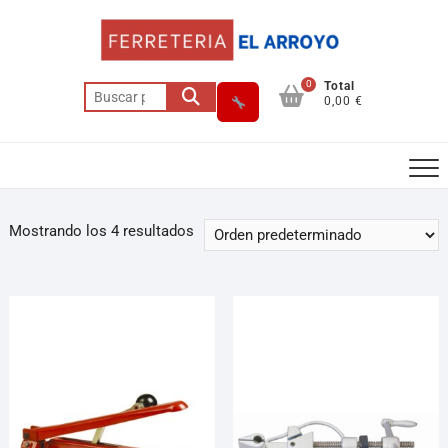
0
Total
0,00 €
Mostrando los 4 resultados
Asesor El Arroyo
En línea · responde en segundos
Llamar (cerrado)
WhatsApp
Cómo llegar