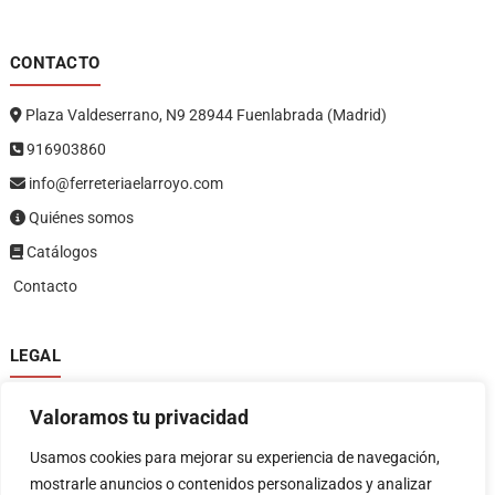
CONTACTO
Plaza Valdeserrano, N9 28944 Fuenlabrada (Madrid)
916903860
info@ferreteriaelarroyo.com
Quiénes somos
Catálogos
Contacto
LEGAL
Política de privacidad
Valoramos tu privacidad
Política de devoluciones y reembolsos
1
Términos y condiciones
Usamos cookies para mejorar su experiencia de navegación,
Aviso legal
mostrarle anuncios o contenidos personalizados y analizar