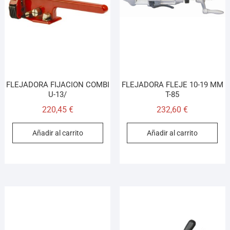
¡Hola! Soy el asesor virtual de Ferretería El Arroyo.
Cuéntame qué necesitas y te ayudo a encontrarlo,
aunque no sepas el nombre exacto
FLEJADORA FIJACION COMBI
FLEJADORA FLEJE 10-19 MM
U-13/
T-85
220,45
€
232,60
€
Añadir al carrito
Añadir al carrito