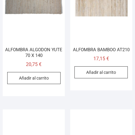
Llamar (cerrado)
WhatsApp
Cómo llegar
ALFOMBRA ALGODON YUTE
ALFOMBRA BAMBOO AT210
¡Hola! Soy el asesor virtual de Ferretería El Arroyo.
70 X 140
17,15
€
Cuéntame qué necesitas y te ayudo a encontrarlo,
20,75
€
aunque no sepas el nombre exacto
Añadir al carrito
Añadir al carrito