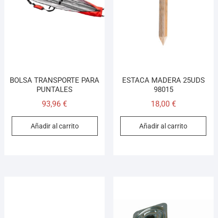
Llamar (cerrado)
WhatsApp
Cómo llegar
¡Hola! Soy el asesor virtual de Ferretería El Arroyo.
BOLSA TRANSPORTE PARA
ESTACA MADERA 25UDS
Cuéntame qué necesitas y te ayudo a encontrarlo,
PUNTALES
98015
aunque no sepas el nombre exacto
93,96
€
18,00
€
Añadir al carrito
Añadir al carrito