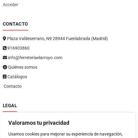
Acceder
CONTACTO
Plaza Valdeserrano, N9 28944 Fuenlabrada (Madrid)
916903860
info@ferreteriaelarroyo.com
Quiénes somos
Catálogos
Contacto
LEGAL
Política de privacidad
Valoramos tu privacidad
Política de devoluciones y reembolsos
1
Términos y condiciones
Usamos cookies para mejorar su experiencia de navegación,