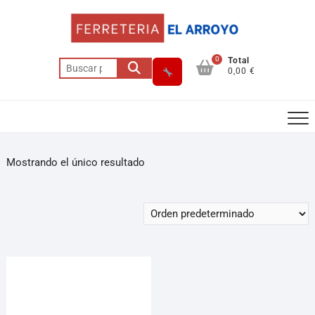
0
Total
0,00 €
Mostrando el único resultado
Asesor El Arroyo
En línea · responde en segundos
Llamar (cerrado)
WhatsApp
Cómo llegar