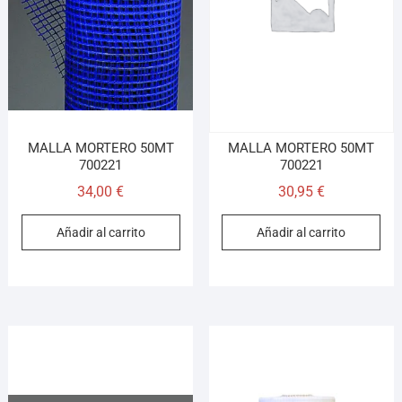
¡Hola! Soy el asesor virtual de Ferretería El Arroyo.
Cuéntame qué necesitas y te ayudo a encontrarlo,
aunque no sepas el nombre exacto
MALLA MORTERO 50MT
MALLA MORTERO 50MT
700221
700221
34,00
€
30,95
€
Añadir al carrito
Añadir al carrito