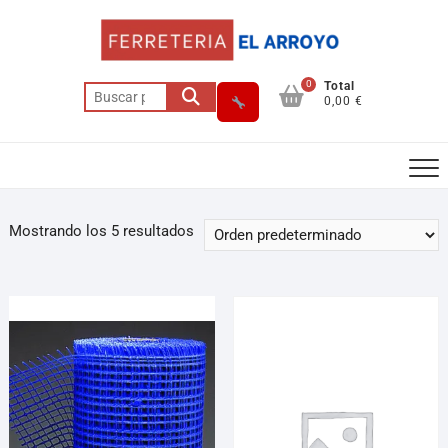
0
Total
0,00 €
Mostrando los 5 resultados
Asesor El Arroyo
En línea · responde en segundos
Llamar (cerrado)
WhatsApp
Cómo llegar