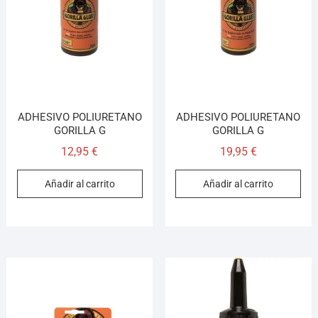
Asesor El Arroyo
En línea · responde en segundos
Llamar (cerrado)
WhatsApp
Cómo llegar
ADHESIVO POLIURETANO
ADHESIVO POLIURETANO
GORILLA G
GORILLA G
12,95
€
19,95
€
¡Hola! Soy el asesor virtual de Ferretería El Arroyo.
Cuéntame qué necesitas y te ayudo a encontrarlo,
Añadir al carrito
Añadir al carrito
aunque no sepas el nombre exacto