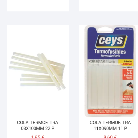
COLA TERMOF. TRA
COLA TERMOF. TRA
08X100MM 22 P
11X090MM 11 P
1,95
€
8,60
€