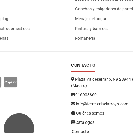
Ganchos y colgadores de pared
mping
Menaje del hogar
ectrodomésticos
Pintura y barnices
renas
Fontanería
CONTACTO
Plaza Valdeserrano, N9 28944 
(Madrid)
916903860
info@ferreteriaelarroyo.com
Quiénes somos
Catálogos
Contacto