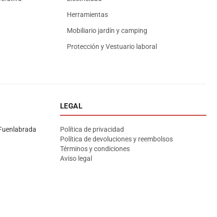
Herramientas
Mobiliario jardín y camping
Protección y Vestuario laboral
LEGAL
Asesor El Arroyo
En línea · responde en segundos
Fuenlabrada
Política de privacidad
Política de devoluciones y reembolsos
Términos y condiciones
Llamar (cerrado)
WhatsApp
Cómo llegar
Aviso legal