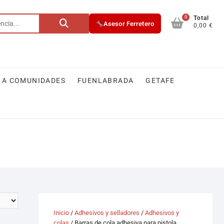
0
Total
Asesor Ferretero
0,00 €
 A COMUNIDADES
FUENLABRADA
GETAFE
Inicio
/
Adhesivos y selladores
/
Adhesivos y
colas
/ Barras de cola adhesiva para pistola