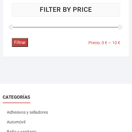
FILTER BY PRICE
Filtrar
Precio
Precio
Precio:
0 €
—
10 €
mínim
máxim
CATEGORÍAS
Adhesivos y selladores
Automóvil
Baño y sanitario