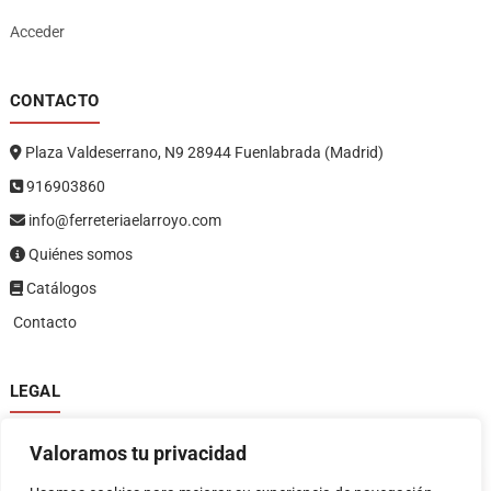
Acceder
CONTACTO
Plaza Valdeserrano, N9 28944 Fuenlabrada (Madrid)
916903860
info@ferreteriaelarroyo.com
Quiénes somos
Catálogos
Contacto
LEGAL
Política de privacidad
Valoramos tu privacidad
Política de devoluciones y reembolsos
1
Términos y condiciones