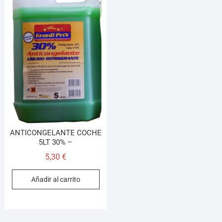
¡Hola! Soy el asesor virtual de Ferretería El Arroyo.
Cuéntame qué necesitas y te ayudo a encontrarlo,
aunque no sepas el nombre exacto
ANTICONGELANTE COCHE
5LT 30% –
5,30
€
Añadir al carrito