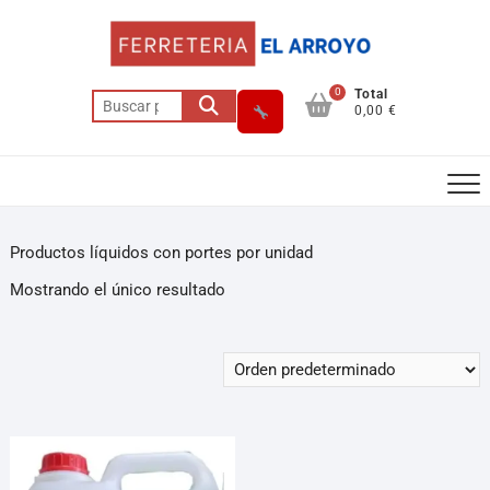
Saltar
al
contenido
0
Total
Buscar
0,00 €
por:
Productos líquidos con portes por unidad
Asesor El Arroyo
Mostrando el único resultado
En línea · responde en segundos
Llamar
WhatsApp
Cómo llegar