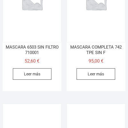
Llamar (cerrado)
WhatsApp
Cómo llegar
MASCARA 6503 SIN FILTRO
MASCARA COMPLETA 742
¡Hola! Soy el asesor virtual de Ferretería El Arroyo.
710001
TPE SIN F
Cuéntame qué necesitas y te ayudo a encontrarlo,
52,60
€
95,00
€
aunque no sepas el nombre exacto
Leer más
Leer más