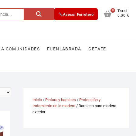
0
Total
Asesor Ferretero
0,00 €
 A COMUNIDADES
FUENLABRADA
GETAFE
Inicio
/
Pintura y barnices
/
Protección y
tratamiento de la madera
/ Barnices para madera
exterior