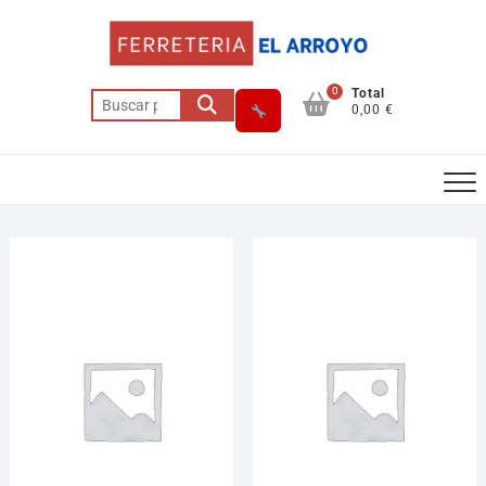
0
Total
0,00 €
Asesor El Arroyo
En línea · responde en segundos
Llamar
WhatsApp
Cómo llegar