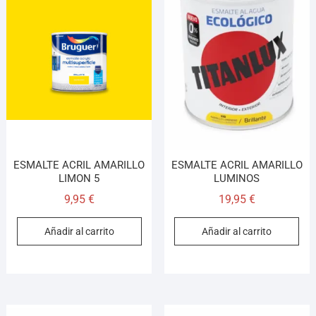
Asesor El Arroyo
En línea · responde en segundos
Llamar (cerrado)
WhatsApp
Cómo llegar
¡Hola! Soy el asesor virtual de Ferretería El Arroyo.
ESMALTE ACRIL AMARILLO
ESMALTE ACRIL AMARILLO
Cuéntame qué necesitas y te ayudo a encontrarlo,
LIMON 5
LUMINOS
aunque no sepas el nombre exacto
9,95
€
19,95
€
Añadir al carrito
Añadir al carrito