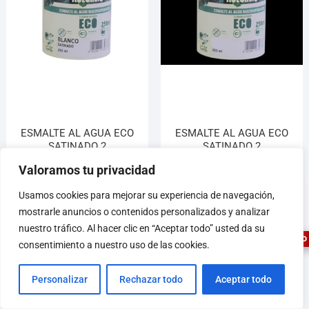
ESMALTE AL AGUA ECO
ESMALTE AL AGUA ECO
SATINADO 2
SATINADO 2
6,95
€
6,95
€
Valoramos tu privacidad
1
Usamos cookies para mejorar su experiencia de navegación,
Añadir al carrito
Añadir al carrito
mostrarle anuncios o contenidos personalizados y analizar
nuestro tráfico. Al hacer clic en “Aceptar todo” usted da su
ASESOR FERRETERO
consentimiento a nuestro uso de las cookies.
Personalizar
Rechazar todo
Aceptar todo