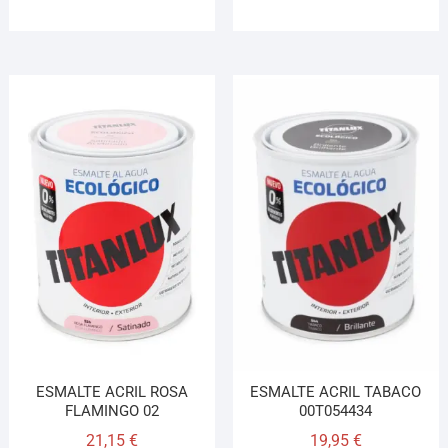
ESMALTE ACRIL ROSA
ESMALTE ACRIL TABACO
FLAMINGO 02
00T054434
21,15
€
19,95
€