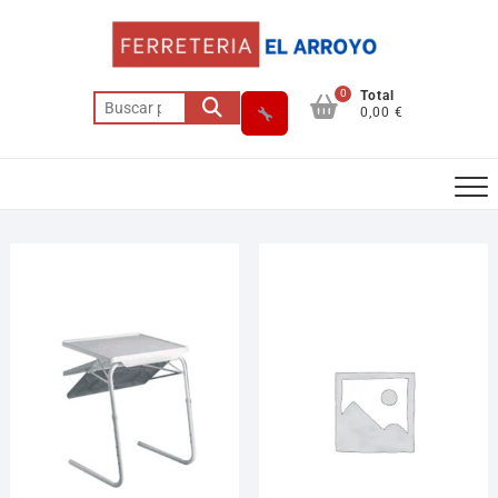
0
Total
0,00 €
Asesor El Arroyo
En línea · responde en segundos
Llamar (cerrado)
WhatsApp
Cómo llegar