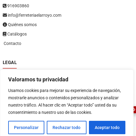
916903860
info@ferreteriaelarroyo.com
Quiénes somos
Catálogos
Contacto
LEGAL
Política de privacidad
Valoramos tu privacidad
Política de devoluciones y reembolsos
1
Términos y condiciones
Usamos cookies para mejorar su experiencia de navegación,
Aviso legal
mostrarle anuncios o contenidos personalizados y analizar
nuestro tráfico. Al hacer clic en “Aceptar todo” usted da su
ASESOR FERRETERO
consentimiento a nuestro uso de las cookies.
Personalizar
Rechazar todo
Aceptar todo
FERRETERIA EL ARROYO
| Diseñado por:
Tema Freesia
| © 2026
WordPress