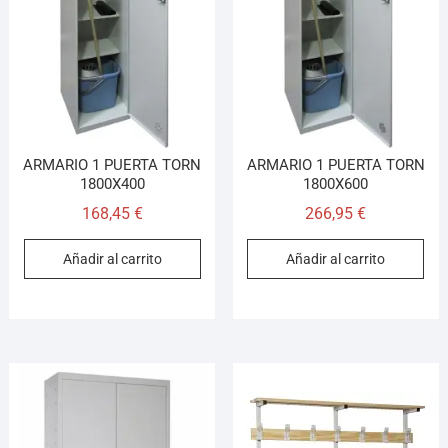
Asesor El Arroyo
En línea · responde en segundos
Llamar
WhatsApp
Cómo llegar
ARMARIO 1 PUERTA TORN
ARMARIO 1 PUERTA TORN
1800X400
1800X600
168,45
€
266,95
€
¡Hola! Soy el asesor virtual de Ferretería El Arroyo.
Cuéntame qué necesitas y te ayudo a encontrarlo,
Añadir al carrito
Añadir al carrito
aunque no sepas el nombre exacto