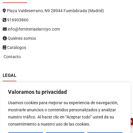
Plaza Valdeserrano, N9 28944 Fuenlabrada (Madrid)
916903860
info@ferreteriaelarroyo.com
Quiénes somos
Catálogos
Contacto
LEGAL
Política de privacidad
Valoramos tu privacidad
Política de devoluciones y reembolsos
1
Términos y condiciones
Usamos cookies para mejorar su experiencia de navegación,
Aviso legal
mostrarle anuncios o contenidos personalizados y analizar
nuestro tráfico. Al hacer clic en “Aceptar todo” usted da su
ASESOR FERRETERO
consentimiento a nuestro uso de las cookies.