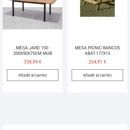
¡Hola! Soy el asesor virtual de Ferretería El Arroyo.
Cuéntame qué necesitas y te ayudo a encontrarlo,
aunque no sepas el nombre exacto
MESA JARD 150-
MESA PICNIC BANCOS
200X90X75CM MUB
ABAT.177X15
338,99
€
204,91
€
Añadir al carrito
Añadir al carrito