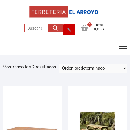
0
Total
0,00 €
Mostrando los 2 resultados
Asesor El Arroyo
En línea · responde en segundos
Llamar (cerrado)
WhatsApp
Cómo llegar