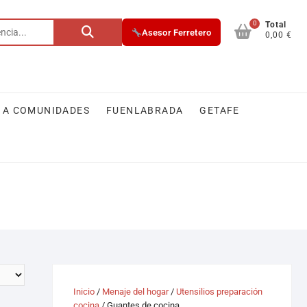
0
Total
Asesor Ferretero
0,00 €
 A COMUNIDADES
FUENLABRADA
GETAFE
Inicio
/
Menaje del hogar
/
Utensilios preparación
cocina
/ Guantes de cocina