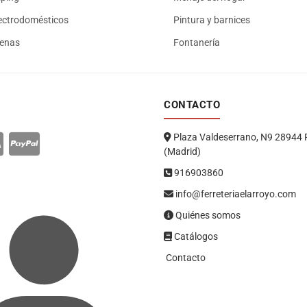
ectrodomésticos
Pintura y barnices
renas
Fontanería
CONTACTO
Plaza Valdeserrano, N9 28944 
(Madrid)
916903860
info@ferreteriaelarroyo.com
Quiénes somos
Catálogos
Contacto