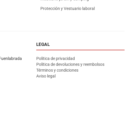
Protección y Vestuario laboral
LEGAL
Asesor El Arroyo
En línea · responde en segundos
Fuenlabrada
Política de privacidad
Política de devoluciones y reembolsos
Términos y condiciones
Llamar (cerrado)
WhatsApp
Cómo llegar
Aviso legal
¡Hola! Soy el asesor virtual de Ferretería El Arroyo.
Cuéntame qué necesitas y te ayudo a encontrarlo,
aunque no sepas el nombre exacto