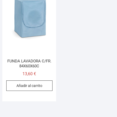
¡Hola! Soy el asesor virtual de Ferretería El Arroyo.
Cuéntame qué necesitas y te ayudo a encontrarlo,
aunque no sepas el nombre exacto
FUNDA LAVADORA C/FR.
84X60X60C
13,60
€
Añadir al carrito