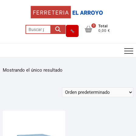
0
Total
0,00 €
Mostrando el único resultado
Asesor El Arroyo
En línea · responde en segundos
Llamar
WhatsApp
Cómo llegar