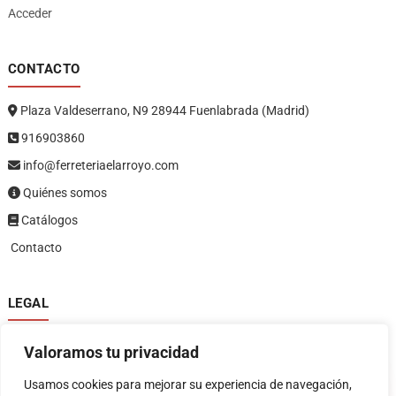
Acceder
CONTACTO
Plaza Valdeserrano, N9 28944 Fuenlabrada (Madrid)
916903860
info@ferreteriaelarroyo.com
Quiénes somos
Catálogos
Contacto
LEGAL
Política de privacidad
Valoramos tu privacidad
Política de devoluciones y reembolsos
1
Términos y condiciones
Usamos cookies para mejorar su experiencia de navegación,