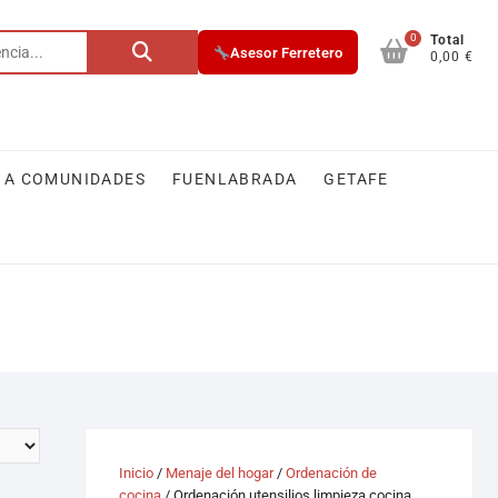
0
Total
Asesor Ferretero
0,00 €
 A COMUNIDADES
FUENLABRADA
GETAFE
Inicio
/
Menaje del hogar
/
Ordenación de
cocina
/ Ordenación utensilios limpieza cocina