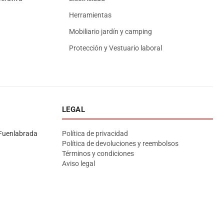
Herramientas
Mobiliario jardín y camping
Protección y Vestuario laboral
LEGAL
Asesor El Arroyo
En línea · responde en segundos
Fuenlabrada
Política de privacidad
Política de devoluciones y reembolsos
Términos y condiciones
Llamar (cerrado)
WhatsApp
Cómo llegar
Aviso legal