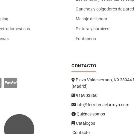
Ganchos y colgadores de pared
mping
Menaje del hogar
ectrodomésticos
Pintura y barnices
renas
Fontanería
CONTACTO
Plaza Valdeserrano, N9 28944 
(Madrid)
916903860
info@ferreteriaelarroyo.com
Quiénes somos
Catálogos
Contacto