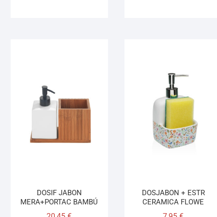
DOSIF JABON
DOSJABON + ESTR
MERA+PORTAC BAMBÚ
CERAMICA FLOWE
20,45
€
7,95
€