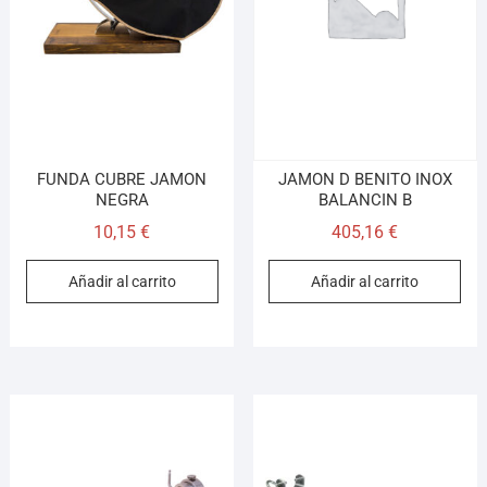
Llamar (cerrado)
WhatsApp
Cómo llegar
¡Hola! Soy el asesor virtual de Ferretería El Arroyo.
FUNDA CUBRE JAMON
JAMON D BENITO INOX
Cuéntame qué necesitas y te ayudo a encontrarlo,
NEGRA
BALANCIN B
aunque no sepas el nombre exacto
10,15
€
405,16
€
Añadir al carrito
Añadir al carrito