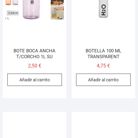
Llamar (cerrado)
WhatsApp
Cómo llegar
BOTE BOCA ANCHA
BOTELLA 100 ML
T/CORCHO 1L SU
TRANSPARENT
¡Hola! Soy el asesor virtual de Ferretería El Arroyo.
Cuéntame qué necesitas y te ayudo a encontrarlo,
2,50
€
4,75
€
aunque no sepas el nombre exacto
Añadir al carrito
Añadir al carrito