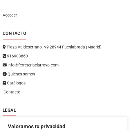
Acceder
CONTACTO
Plaza Valdeserrano, N9 28944 Fuenlabrada (Madrid)
916903860
info@ferreteriaelarroyo.com
Quiénes somos
Catálogos
Contacto
LEGAL
Política de privacidad
Valoramos tu privacidad