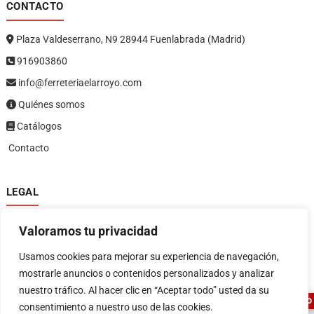
CONTACTO
Plaza Valdeserrano, N9 28944 Fuenlabrada (Madrid)
916903860
info@ferreteriaelarroyo.com
Quiénes somos
Catálogos
Contacto
LEGAL
Política de privacidad
Valoramos tu privacidad
Política de devoluciones y reembolsos
1
Términos y condiciones
Usamos cookies para mejorar su experiencia de navegación,
Aviso legal
mostrarle anuncios o contenidos personalizados y analizar
nuestro tráfico. Al hacer clic en “Aceptar todo” usted da su
ASESOR FERRETERO
consentimiento a nuestro uso de las cookies.