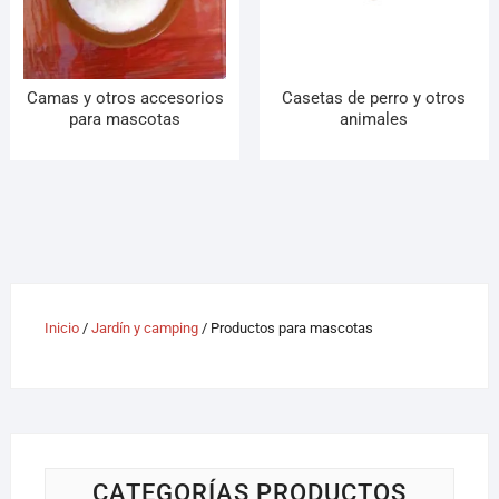
¡Hola! Soy el asesor virtual de Ferretería El Arroyo.
Cuéntame qué necesitas y te ayudo a encontrarlo,
aunque no sepas el nombre exacto
Camas y otros accesorios
Casetas de perro y otros
para mascotas
animales
Inicio
/
Jardín y camping
/ Productos para mascotas
CATEGORÍAS PRODUCTOS