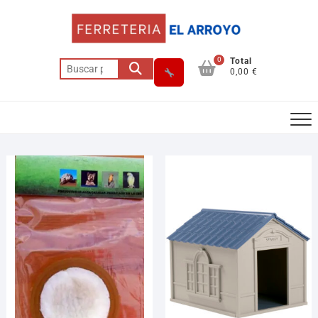
0
Total
0,00 €
Asesor El Arroyo
En línea · responde en segundos
Llamar (cerrado)
WhatsApp
Cómo llegar