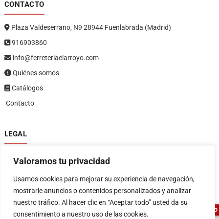
CONTACTO
Plaza Valdeserrano, N9 28944 Fuenlabrada (Madrid)
916903860
info@ferreteriaelarroyo.com
Quiénes somos
Catálogos
Contacto
LEGAL
Política de privacidad
Valoramos tu privacidad
Política de devoluciones y reembolsos
1
Términos y condiciones
Usamos cookies para mejorar su experiencia de navegación,
Aviso legal
mostrarle anuncios o contenidos personalizados y analizar
nuestro tráfico. Al hacer clic en “Aceptar todo” usted da su
ASESOR FERRETERO
consentimiento a nuestro uso de las cookies.