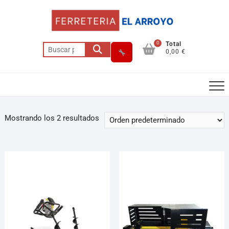
0
Total
0,00 €
Mostrando los 2 resultados
Asesor El Arroyo
En línea · responde en segundos
Llamar (cerrado)
WhatsApp
Cómo llegar