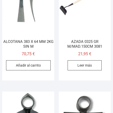
Asesor El Arroyo
En línea · responde en segundos
Llamar (cerrado)
WhatsApp
Cómo llegar
ALCOTANA 383 X 64 MM 2KG
AZADA 0325 GR
SIN M
M/MAD.150CM 3081
70,75
€
21,95
€
¡Hola! Soy el asesor virtual de Ferretería El Arroyo.
Cuéntame qué necesitas y te ayudo a encontrarlo,
Añadir al carrito
Leer más
aunque no sepas el nombre exacto