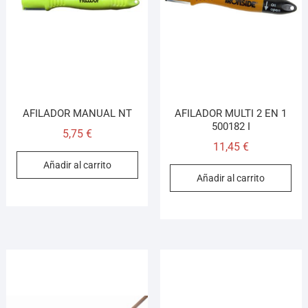
¡Hola! Soy el asesor virtual de Ferretería El Arroyo.
Cuéntame qué necesitas y te ayudo a encontrarlo,
aunque no sepas el nombre exacto
AFILADOR MANUAL NT
AFILADOR MULTI 2 EN 1
500182 I
5,75
€
11,45
€
Añadir al carrito
Añadir al carrito