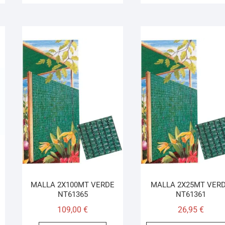
MALLA 2X100MT VERDE
MALLA 2X25MT VER
NT61365
NT61361
109,00
€
26,95
€