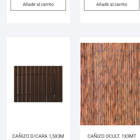
Añadir al carrito
Añadir al carrito
CAÑIZO D/CARA 1,5X3M
CAÑIZO OCULT. 1X3MT