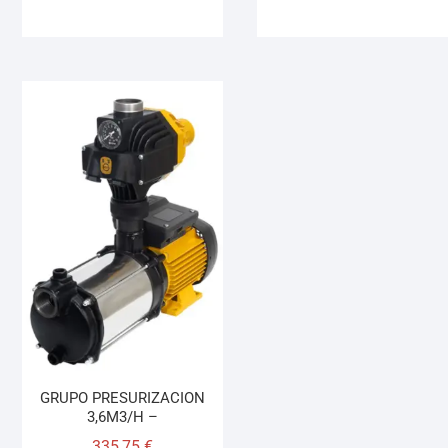
GRUPO PRESURIZACION
3,6M3/H –
335,75
€