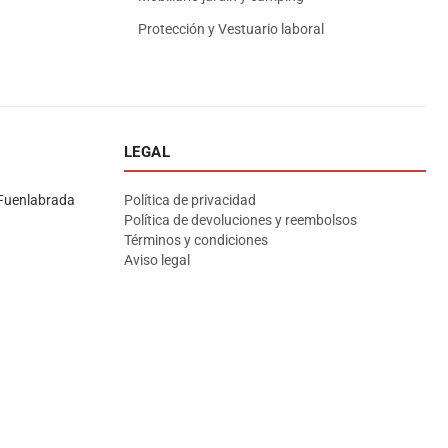
Protección y Vestuario laboral
LEGAL
Asesor El Arroyo
En línea · responde en segundos
Fuenlabrada
Política de privacidad
Política de devoluciones y reembolsos
Términos y condiciones
Llamar (cerrado)
WhatsApp
Cómo llegar
Aviso legal
¡Hola! Soy el asesor virtual de Ferretería El Arroyo.
Cuéntame qué necesitas y te ayudo a encontrarlo,
aunque no sepas el nombre exacto