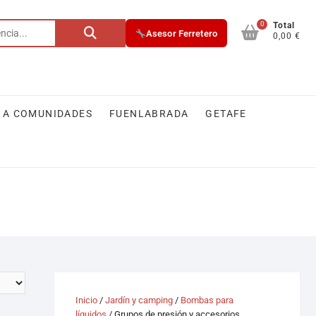
0
Total
Asesor Ferretero
0,00 €
 A COMUNIDADES
FUENLABRADA
GETAFE
Inicio
/
Jardín y camping
/
Bombas para
líquidos
/ Grupos de presión y accesorios