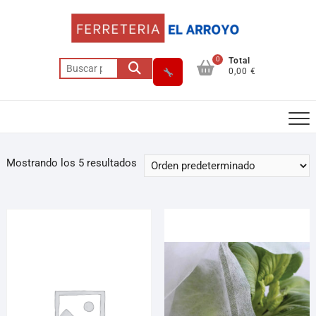
0
Total
0,00 €
Mostrando los 5 resultados
Asesor El Arroyo
En línea · responde en segundos
Llamar (cerrado)
WhatsApp
Cómo llegar