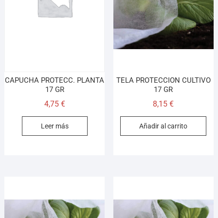
¡Hola! Soy el asesor virtual de Ferretería El Arroyo.
Cuéntame qué necesitas y te ayudo a encontrarlo,
aunque no sepas el nombre exacto
CAPUCHA PROTECC. PLANTA
TELA PROTECCION CULTIVO
17 GR
17 GR
4,75
€
8,15
€
Leer más
Añadir al carrito