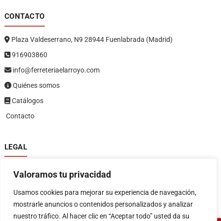
CONTACTO
Plaza Valdeserrano, N9 28944 Fuenlabrada (Madrid)
916903860
info@ferreteriaelarroyo.com
Quiénes somos
Catálogos
Contacto
LEGAL
Política de privacidad
Valoramos tu privacidad
Política de devoluciones y reembolsos
1
Términos y condiciones
Usamos cookies para mejorar su experiencia de navegación,
Aviso legal
mostrarle anuncios o contenidos personalizados y analizar
nuestro tráfico. Al hacer clic en “Aceptar todo” usted da su