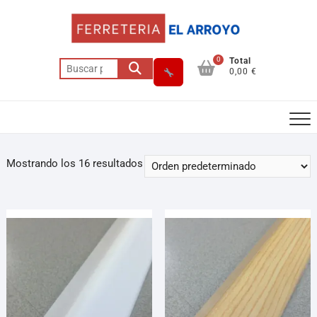
0
Total
0,00 €
Mostrando los 16 resultados
Asesor El Arroyo
En línea · responde en segundos
Llamar
WhatsApp
Cómo llegar