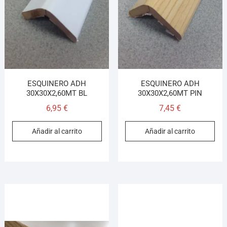
¡Hola! Soy el asesor virtual de Ferretería El Arroyo.
Cuéntame qué necesitas y te ayudo a encontrarlo,
aunque no sepas el nombre exacto
ESQUINERO ADH
ESQUINERO ADH
30X30X2,60MT BL
30X30X2,60MT PIN
6,95
€
7,45
€
Añadir al carrito
Añadir al carrito