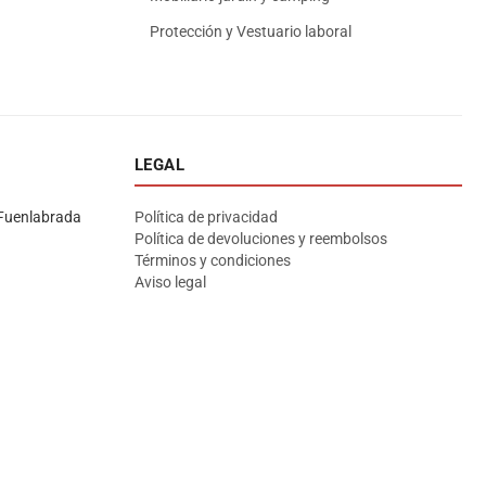
Protección y Vestuario laboral
LEGAL
Asesor El Arroyo
En línea · responde en segundos
Fuenlabrada
Política de privacidad
Política de devoluciones y reembolsos
Términos y condiciones
Llamar (cerrado)
WhatsApp
Cómo llegar
Aviso legal
¡Hola! Soy el asesor virtual de Ferretería El Arroyo.
Cuéntame qué necesitas y te ayudo a encontrarlo,
aunque no sepas el nombre exacto