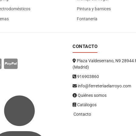
ectrodomésticos
Pintura y barnices
renas
Fontanería
CONTACTO
Plaza Valdeserrano, N9 28944 
(Madrid)
916903860
info@ferreteriaelarroyo.com
Quiénes somos
Catálogos
Contacto