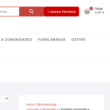
0
Total
Asesor Ferretero
0,00 €
 A COMUNIDADES
FUENLABRADA
GETAFE
Inicio
/
Electrónica de
consumo
/
Informática
/ Gadgets informática