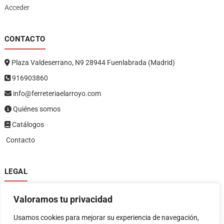
Acceder
CONTACTO
Plaza Valdeserrano, N9 28944 Fuenlabrada (Madrid)
916903860
info@ferreteriaelarroyo.com
Quiénes somos
Catálogos
Contacto
LEGAL
Política de privacidad
Valoramos tu privacidad
Política de devoluciones y reembolsos
1
Términos y condiciones
Usamos cookies para mejorar su experiencia de navegación,