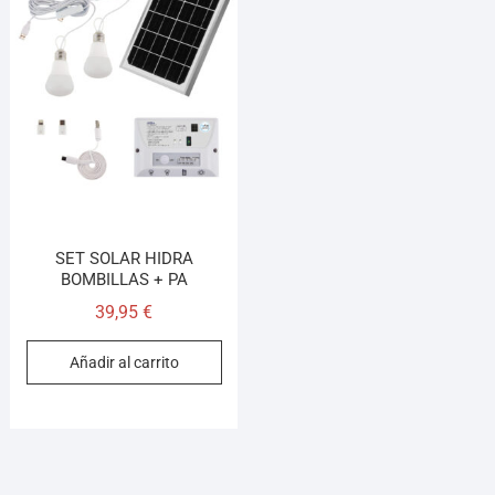
¡Hola! Soy el asesor virtual de Ferretería El Arroyo.
Cuéntame qué necesitas y te ayudo a encontrarlo,
aunque no sepas el nombre exacto
SET SOLAR HIDRA
BOMBILLAS + PA
39,95
€
Añadir al carrito