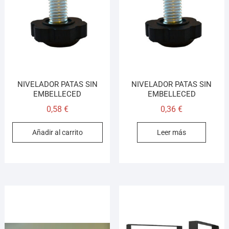
En línea · responde en segundos
Llamar (cerrado)
WhatsApp
Cómo llegar
NIVELADOR PATAS SIN
NIVELADOR PATAS SIN
EMBELLECED
EMBELLECED
¡Hola! Soy el asesor virtual de Ferretería El Arroyo.
0,58
€
0,36
€
Cuéntame qué necesitas y te ayudo a encontrarlo,
aunque no sepas el nombre exacto
Añadir al carrito
Leer más