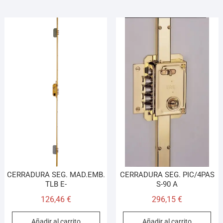
CERRADURA SEG. MAD.EMB.
CERRADURA SEG. PIC/4PAS
TLB E-
S-90 A
126,46
€
296,15
€
Añadir al carrito
Añadir al carrito