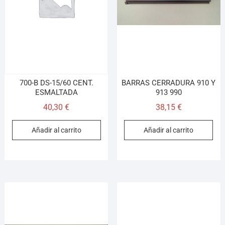
Asesor El Arroyo
En línea · responde en segundos
Llamar (cerrado)
WhatsApp
Cómo llegar
700-B DS-15/60 CENT.
BARRAS CERRADURA 910 Y
ESMALTADA
913 990
40,30
€
38,15
€
¡Hola! Soy el asesor virtual de Ferretería El Arroyo.
Cuéntame qué necesitas y te ayudo a encontrarlo,
Añadir al carrito
Añadir al carrito
aunque no sepas el nombre exacto