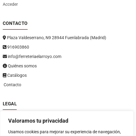
Acceder
CONTACTO
Plaza Valdeserrano, N9 28944 Fuenlabrada (Madrid)
916903860
info@ferreteriaelarroyo.com
Quiénes somos
Catálogos
Contacto
LEGAL
Política de privacidad
Valoramos tu privacidad
Política de devoluciones y reembolsos
1
Términos y condiciones
Usamos cookies para mejorar su experiencia de navegación,