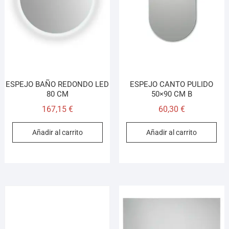
¡Hola! Soy el asesor virtual de Ferretería El Arroyo.
Cuéntame qué necesitas y te ayudo a encontrarlo,
aunque no sepas el nombre exacto
ESPEJO BAÑO REDONDO LED
ESPEJO CANTO PULIDO
80 CM
50×90 CM B
167,15
€
60,30
€
Añadir al carrito
Añadir al carrito