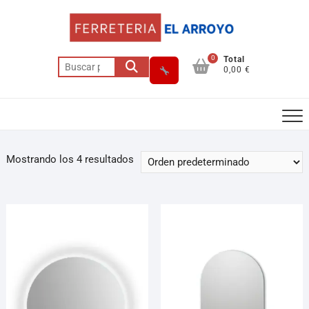
0
Total
0,00 €
Mostrando los 4 resultados
Asesor El Arroyo
En línea · responde en segundos
Llamar (cerrado)
WhatsApp
Cómo llegar