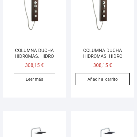
¡Hola! Soy el asesor virtual de Ferretería El Arroyo.
Cuéntame qué necesitas y te ayudo a encontrarlo,
aunque no sepas el nombre exacto
COLUMNA DUCHA
COLUMNA DUCHA
HIDROMAS. HIDRO
HIDROMAS. HIDRO
308,15
€
308,15
€
Leer más
Añadir al carrito