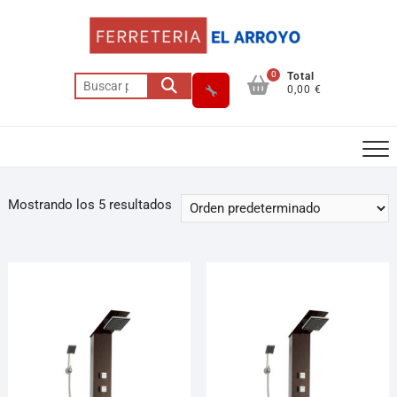
0
Total
0,00 €
Mostrando los 5 resultados
Asesor El Arroyo
En línea · responde en segundos
Llamar (cerrado)
WhatsApp
Cómo llegar