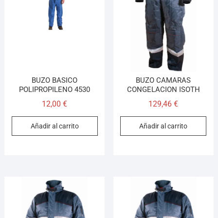
Asesor El Arroyo
En línea · responde en segundos
Llamar (cerrado)
WhatsApp
Cómo llegar
BUZO BASICO
BUZO CAMARAS
POLIPROPILENO 4530
CONGELACION ISOTH
12,00
€
129,46
€
¡Hola! Soy el asesor virtual de Ferretería El Arroyo.
Cuéntame qué necesitas y te ayudo a encontrarlo,
Añadir al carrito
Añadir al carrito
aunque no sepas el nombre exacto