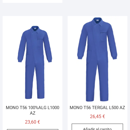
MONO T56 100%ALG L1000
MONO T56 TERGAL L500 AZ
AZ
26,45
€
23,60
€
Añadir al carrito