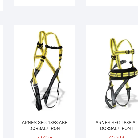
AL
ARNES SEG 1888-ABF
ARNES SEG 1888-A
DORSAL/FRON
DORSAL/FRONT
23,45
€
45,60
€