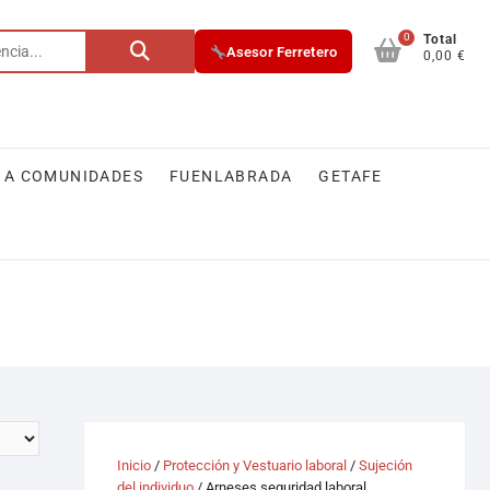
0
Total
Asesor Ferretero
0,00 €
 A COMUNIDADES
FUENLABRADA
GETAFE
Inicio
/
Protección y Vestuario laboral
/
Sujeción
del individuo
/ Arneses seguridad laboral