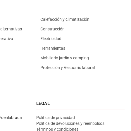
Calefacción y climatización
alternativas
Construcción
erativa
Electricidad
Herramientas
Mobiliario jardín y camping
Protección y Vestuario laboral
LEGAL
Asesor El Arroyo
En línea · responde en segundos
Fuenlabrada
Política de privacidad
Política de devoluciones y reembolsos
Términos y condiciones
Llamar
WhatsApp
Cómo llegar