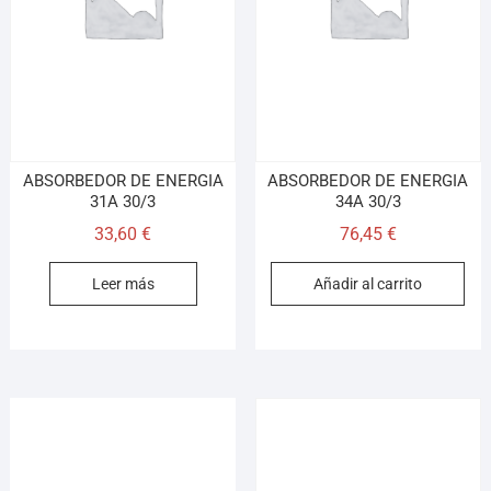
Llamar (cerrado)
WhatsApp
Cómo llegar
ABSORBEDOR DE ENERGIA
ABSORBEDOR DE ENERGIA
¡Hola! Soy el asesor virtual de Ferretería El Arroyo.
31A 30/3
34A 30/3
Cuéntame qué necesitas y te ayudo a encontrarlo,
aunque no sepas el nombre exacto
33,60
€
76,45
€
Leer más
Añadir al carrito