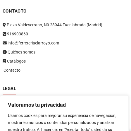
CONTACTO
Plaza Valdeserrano, N9 28944 Fuenlabrada (Madrid)
916903860
info@ferreteriaelarroyo.com
Quiénes somos
Catálogos
Contacto
LEGAL
Política de privacidad
Valoramos tu privacidad
Política de devoluciones y reembolsos
1
Términos y condiciones
Usamos cookies para mejorar su experiencia de navegación,
Aviso legal
mostrarle anuncios o contenidos personalizados y analizar
nuestro tráfico. Al hacer clic en “Aceptar todo” usted da su