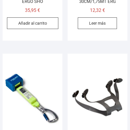
ERGO SHO
30CM/1,75MT ERG
35,95
€
12,32
€
Añadir al carrito
Leer más