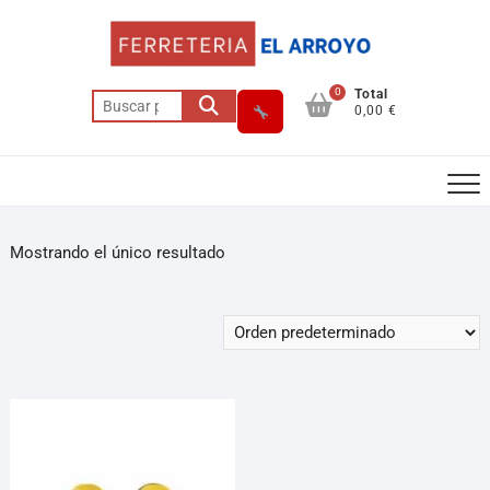
0
Total
0,00 €
Mostrando el único resultado
Asesor El Arroyo
En línea · responde en segundos
Llamar (cerrado)
WhatsApp
Cómo llegar