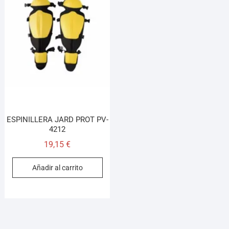
¡Hola! Soy el asesor virtual de Ferretería El Arroyo.
Cuéntame qué necesitas y te ayudo a encontrarlo,
aunque no sepas el nombre exacto
ESPINILLERA JARD PROT PV-
4212
19,15
€
Añadir al carrito