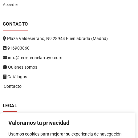
Acceder
CONTACTO
Plaza Valdeserrano, N9 28944 Fuenlabrada (Madrid)
916903860
info@ferreteriaelarroyo.com
Quiénes somos
Catálogos
Contacto
LEGAL
Política de privacidad
Valoramos tu privacidad
Política de devoluciones y reembolsos
1
Términos y condiciones
Usamos cookies para mejorar su experiencia de navegación,