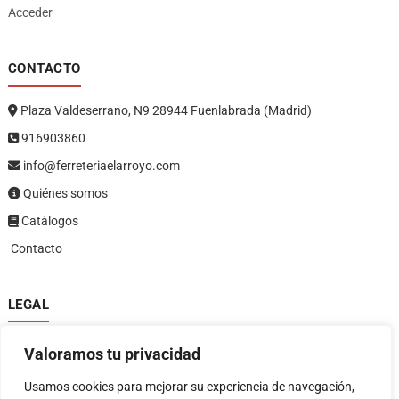
Acceder
CONTACTO
Plaza Valdeserrano, N9 28944 Fuenlabrada (Madrid)
916903860
info@ferreteriaelarroyo.com
Quiénes somos
Catálogos
Contacto
LEGAL
Política de privacidad
Valoramos tu privacidad
Política de devoluciones y reembolsos
1
Términos y condiciones
Usamos cookies para mejorar su experiencia de navegación,