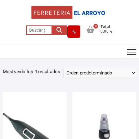
0
Total
0,00 €
Mostrando los 4 resultados
Asesor El Arroyo
En línea · responde en segundos
Llamar (cerrado)
WhatsApp
Cómo llegar