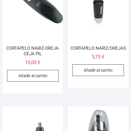
¡Hola! Soy el asesor virtual de Ferretería El Arroyo.
Cuéntame qué necesitas y te ayudo a encontrarlo,
aunque no sepas el nombre exacto
CORTAPELO NARIZ-OREJA-
CORTAPELO NARIZ/OREJAS
CEJA PIL
5,75
€
10,00
€
Añadir al carrito
Añadir al carrito